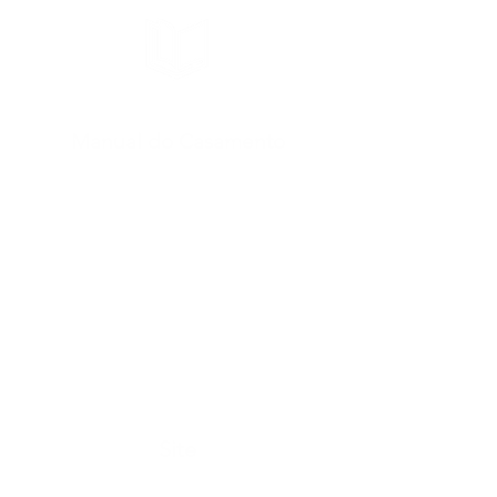
Manual do Casamento
Aconselhamento / Terapia
Artigos
E-Books
Recanto das Estações
Site