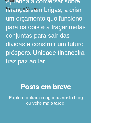
Aprenda a conversar sobre
Filhos
Princípios e Valores
finanças sem brigas, a criar
um orçamento que funcione
para os dois e a traçar metas
conjuntas para sair das
dívidas e construir um futuro
próspero. Unidade financeira
traz paz ao lar.
Posts em breve
Explore outras categorias neste blog
ou volte mais tarde.