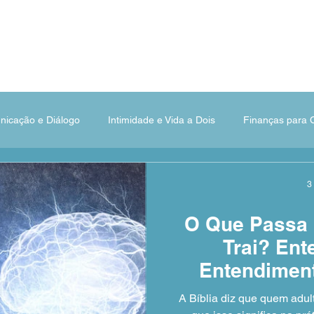
E-Books
Cursos
Recanto das Estações
icação e Diálogo
Intimidade e Vida a Dois
Finanças para 
Família e Criação de Filhos
Princípios e Valores
3
O Que Passa
Trai? Ent
Entendiment
A Bíblia diz que quem adult