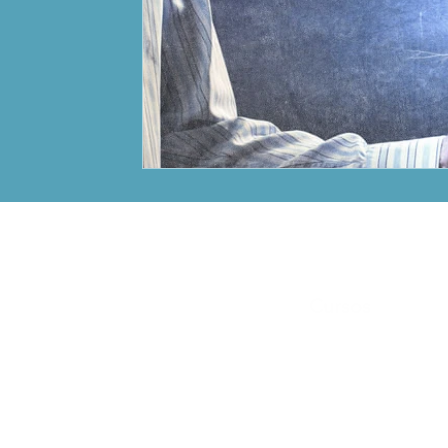
Cursos
A Traição Não é o Fim
Checklist da Restauraçã
Dominus