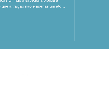
ática? Unindo a sabedoria bíblica à
 que a traição não é apenas um ato
desequilíbrio profundo. Entenda o que
trai, por que a reincidência é comum
ais — além do perdão — para que o
mente curado e o pecado não volte a
ocorrer.
Site
Estatuto de Crenças
Política de Privacidade
Termos de Uso