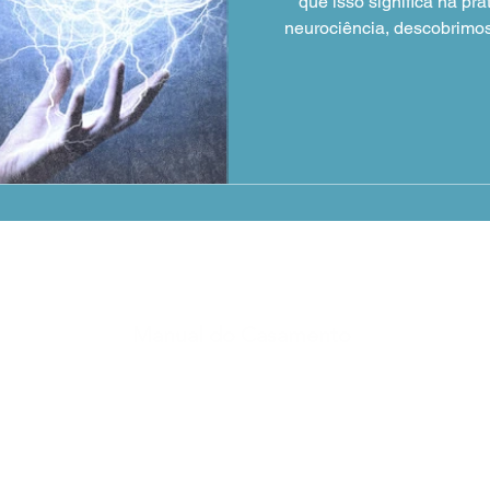
que isso significa na pr
neurociência, descobrimos
isolado, mas sintoma de um 
se passa na cabeça de quem 
e quais são os passos re
casamento seja verdadeira
Manual do Casamento
Aconselhamento / Terapia
o
Artigos
E-Books