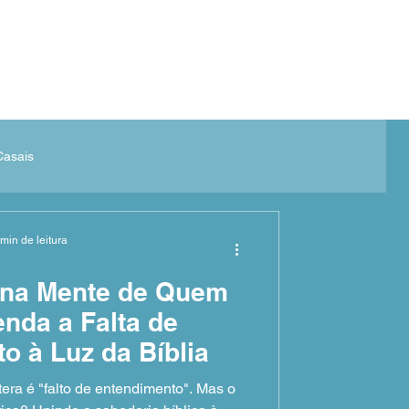
Atendimento online
Artigos
Casais
 min de leitura
 na Mente de Quem
enda a Falta de
o à Luz da Bíblia
era é "falto de entendimento". Mas o