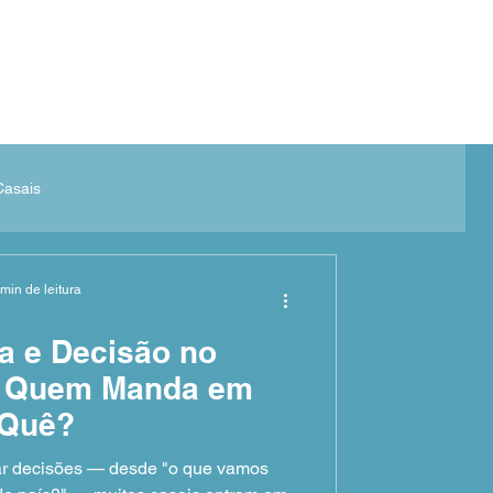
Atendimento online
Artigos
Casais
 min de leitura
a e Decisão no
 Quem Manda em
Quê?
ar decisões — desde "o que vamos