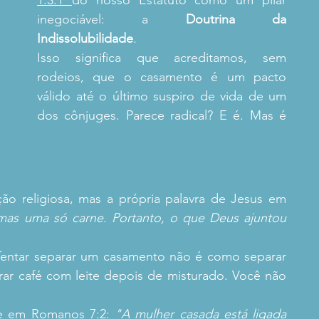
1.3.1 
do nosso Estatuto como um pilar 
inegociável: a 
Doutrina da 
Indissolubilidade
.
Isso significa que acreditamos, sem 
rodeios, que o casamento é um pacto 
válido até o último suspiro de vida de um 
dos cônjuges. Parece radical? E é. Mas é 
o religiosa, mas a própria palavra de Jesus em 
mas uma só carne. Portanto, o que Deus ajuntou 
Tentar separar um casamento não é como separar 
ar café com leite depois de misturado. Você não 
.
te em Romanos 7:2: 
"A mulher casada está ligada 