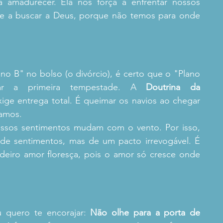
a amadurecer. Ela nos força a enfrentar nossos 
e a buscar a Deus, porque não temos para onde 
 B" no bolso (o divórcio), é certo que o "Plano 
ar a primeira tempestade. A 
Doutrina da 
xige entrega total. É queimar os navios ao chegar 
tamos.
ssos sentimentos mudam com o vento. Por isso, 
de sentimentos, mas de um pacto irrevogável. É 
eiro amor floresça, pois o amor só cresce onde 
u quero te encorajar: 
Não olhe para a porta de 