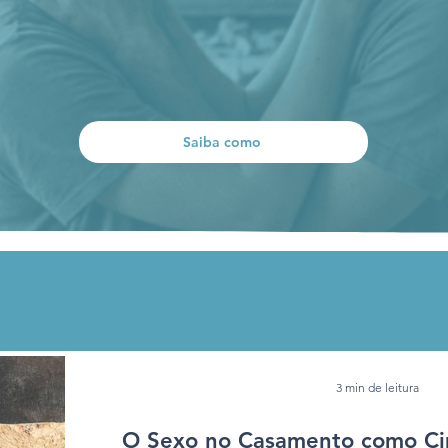
Saiba como
3 min de leitura
O Sexo no Casamento como Ci