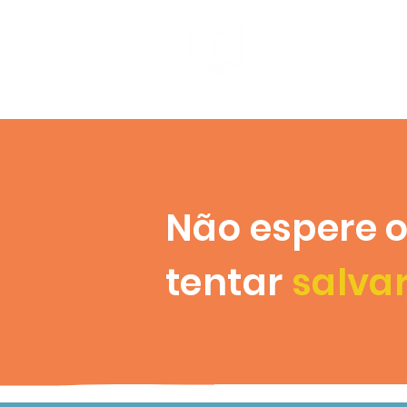
Não espere o
tentar
salva