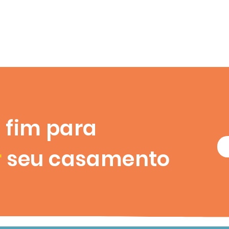
E-Books
Cursos
Recanto das Estações
 fim para
r
seu casamento