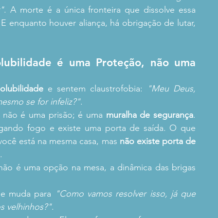
"
. A morte é a única fronteira que dissolve essa 
 E enquanto houver aliança, há obrigação de lutar, 
lubilidade é uma Proteção, não uma 
olubilidade
 e sentem claustrofobia: 
"Meu Deus, 
esmo se for infeliz?"
.
de não é uma prisão; é uma 
muralha de segurança
. 
ando fogo e existe uma porta de saída. O que 
 você está na mesma casa, mas 
não existe porta de 
.
não é uma opção na mesa, a dinâmica das brigas 
ase muda para 
"Como vamos resolver isso, já que 
os velhinhos?"
.