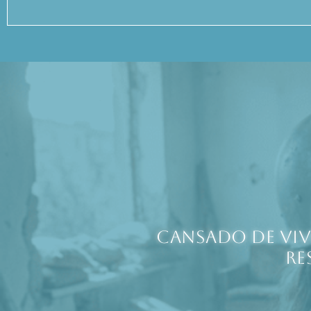
Cansado de viv
re