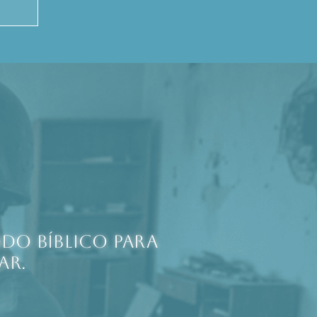
do bíblico para
ar.