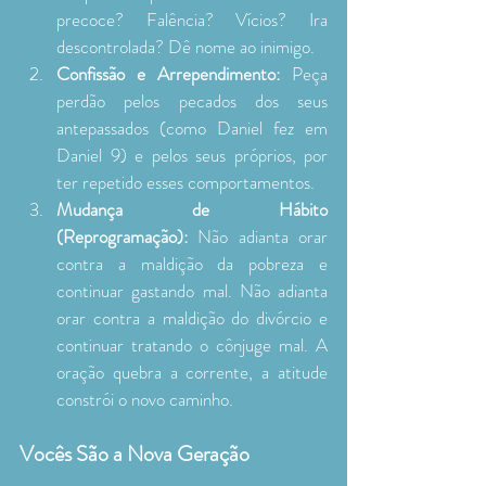
precoce? Falência? Vícios? Ira 
descontrolada? Dê nome ao inimigo.
Confissão e Arrependimento:
 Peça 
perdão pelos pecados dos seus 
antepassados (como Daniel fez em 
Daniel 9) e pelos seus próprios, por 
ter repetido esses comportamentos.
Mudança de Hábito 
(Reprogramação):
 Não adianta orar 
contra a maldição da pobreza e 
continuar gastando mal. Não adianta 
orar contra a maldição do divórcio e 
continuar tratando o cônjuge mal. A 
oração quebra a corrente, a atitude 
constrói o novo caminho.
Vocês São a Nova Geração