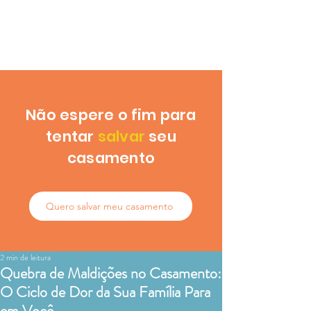
Não espere o fim para
tentar
salvar
seu
casamento
Quero salvar meu casamento
2 min de leitura
Quebra de Maldições no Casamento:
O Ciclo de Dor da Sua Família Para
em Você