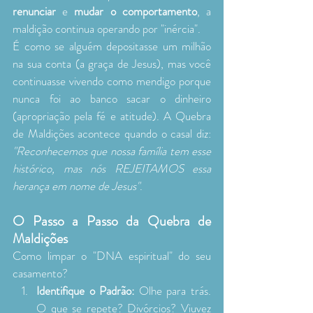
renunciar
 e 
mudar o comportamento
, a 
maldição continua operando por "inércia".
É como se alguém depositasse um milhão 
na sua conta (a graça de Jesus), mas você 
continuasse vivendo como mendigo porque 
nunca foi ao banco sacar o dinheiro 
(apropriação pela fé e atitude). A Quebra 
de Maldições acontece quando o casal diz: 
"Reconhecemos que nossa família tem esse 
histórico, mas nós REJEITAMOS essa 
herança em nome de Jesus"
.
O Passo a Passo da Quebra de 
Maldições
Como limpar o "DNA espiritual" do seu 
casamento?
Identifique o Padrão:
 Olhe para trás. 
O que se repete? Divórcios? Viuvez 