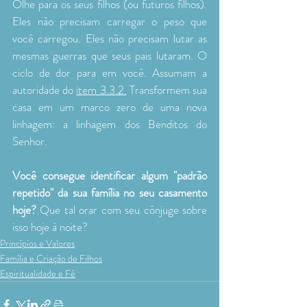
Olhe para os seus filhos (ou futuros filhos). 
Eles não precisam carregar o peso que 
você carregou. Eles não precisam lutar as 
mesmas guerras que seus pais lutaram. O 
ciclo de dor para em você. Assumam a 
autoridade do 
item 3.3.2.
 Transformem sua 
casa em um marco zero de uma nova 
linhagem: a linhagem dos Benditos do 
Senhor.
Você consegue identificar algum "padrão 
repetido" da sua família no seu casamento 
hoje?
 Que tal orar com seu cônjuge sobre 
isso hoje à noite?
Princípios e Valores
Família e Criação de Filhos
Espiritualidade e Fé