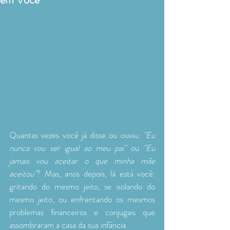
Quantas vezes você já disse ou ouviu: 
"Eu 
nunca vou ser igual ao meu pai"
 ou 
"Eu 
jamais vou aceitar o que minha mãe 
aceitou"
? Mas, anos depois, lá está você: 
gritando do mesmo jeito, se isolando do 
mesmo jeito, ou enfrentando os mesmos 
problemas financeiros e conjugais que 
assombraram a casa da sua infância.