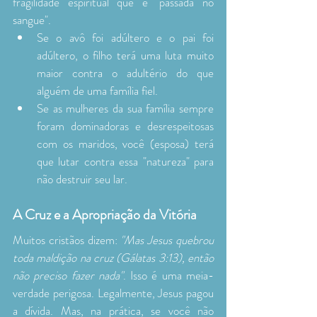
fragilidade espiritual que é "passada no 
sangue".
Se o avô foi adúltero e o pai foi 
adúltero, o filho terá uma luta muito 
maior contra o adultério do que 
alguém de uma família fiel.
Se as mulheres da sua família sempre 
foram dominadoras e desrespeitosas 
com os maridos, você (esposa) terá 
que lutar contra essa "natureza" para 
não destruir seu lar.
A Cruz e a Apropriação da Vitória
Muitos cristãos dizem: 
"Mas Jesus quebrou 
toda maldição na cruz (Gálatas 3:13), então 
não preciso fazer nada"
. Isso é uma meia-
verdade perigosa. Legalmente, Jesus pagou 
a dívida. Mas, na prática, se você não 