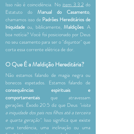
Isso não é coincidência. No 
item 3.3.2
 do 
Estatuto do 
Manual do Casamento
, 
chamamos isso de 
Padrões Hereditários de 
Iniquidade
 ou, biblicamente, 
Maldições
. A 
boa notícia? Você foi posicionado por Deus 
no seu casamento para ser o "disjuntor" que 
corta essa corrente elétrica de dor.
O Que É a Maldição Hereditária?
Não estamos falando de magia negra ou 
bonecos espetados. Estamos falando de 
consequências espirituais e 
comportamentais
 que atravessam 
gerações. Êxodo 20:5 diz que Deus 
"visita 
a iniquidade dos pais nos filhos até a terceira 
e quarta geração"
. Isso significa que existe 
uma tendência, uma inclinação ou uma 