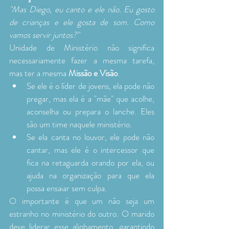
"Mas Diego, eu canto e ele não. Eu gosto 
de crianças e ele gosta de som. Como 
vamos servir juntos?"
Unidade de Ministério não significa 
necessariamente fazer a mesma tarefa, 
mas ter a mesma 
Missão e Visão
.
Se ele é o líder de jovens, ela pode não 
pregar, mas ela é a "mãe" que acolhe, 
aconselha ou prepara o lanche. Eles 
são um time naquele ministério.
Se ela canta no louvor, ele pode não 
cantar, mas ele é o intercessor que 
fica na retaguarda orando por ela, ou 
ajuda na organização para que ela 
possa ensaiar sem culpa.
O importante é que um não seja um 
estranho no ministério do outro. O marido 
deve liderar esse alinhamento, garantindo 