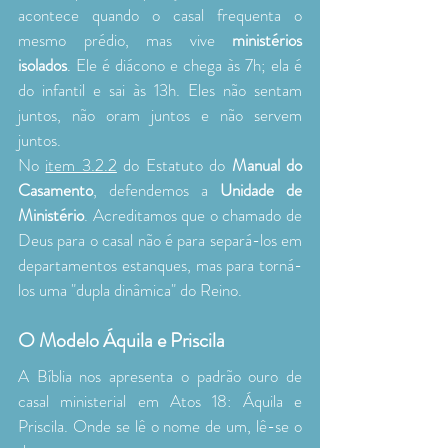
acontece quando o casal frequenta o 
mesmo prédio, mas vive 
ministérios 
isolados
. Ele é diácono e chega às 7h; ela é 
do infantil e sai às 13h. Eles não sentam 
juntos, não oram juntos e não servem 
juntos.
No 
item 3.2.2
 do Estatuto do 
Manual do 
Casamento
, defendemos a 
Unidade de 
Ministério
. Acreditamos que o chamado de 
Deus para o casal não é para separá-los em 
departamentos estanques, mas para torná-
los uma "dupla dinâmica" do Reino.
O Modelo Áquila e Priscila
A Bíblia nos apresenta o padrão ouro de 
casal ministerial em Atos 18: Áquila e 
Priscila. Onde se lê o nome de um, lê-se o 