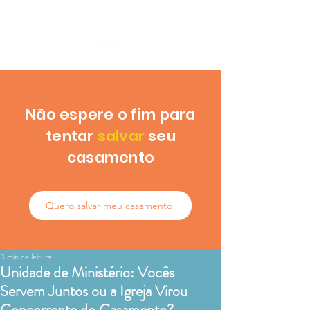
Não espere o fim para
tentar
salvar
seu
casamento
Quero salvar meu casamento
3 min de leitura
Unidade de Ministério: Vocês
Servem Juntos ou a Igreja Virou
Concorrente do Casamento?