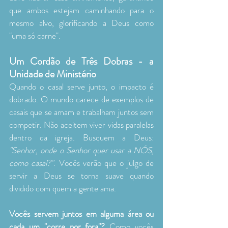
que ambos estejam caminhando para o 
mesmo alvo, glorificando a Deus como 
"uma só carne".
Um Cordão de Três Dobras - a 
Unidade de Ministério
Quando o casal serve junto, o impacto é 
dobrado. O mundo carece de exemplos de 
casais que se amam e trabalham juntos sem 
competir. Não aceitem viver vidas paralelas 
dentro da igreja. Busquem a Deus: 
"Senhor, onde o Senhor quer usar a NÓS, 
como casal?"
. Vocês verão que o julgo de 
servir a Deus se torna suave quando 
dividido com quem a gente ama.
Vocês servem juntos em alguma área ou 
cada um "corre por fora"?
 Como vocês 