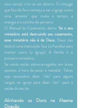
vice-versa), cria-se um abismo. O cônjuge 
que fica de fora começa a ver a igreja como 
uma "amante" que rouba o tempo, a 
energia e o carinho do parceiro.
O Manual do Casamento alerta: 
Se o seu 
ministério está destruindo seu casamento, 
esse ministério não é de Deus.
 Deus não 
destrói uma instituição Sua (a Família) para 
manter outra (a Igreja). A família é o 
primeiro ministério.
Se vocês estão sobrecarregados em áreas 
opostas, é hora de parar e reavaliar. Talvez 
seja necessário dizer "não" para alguns 
cargos na igreja para dizer "sim" para a 
saúde do seu lar.
Alinhando os Dons na Mesma 
Direção