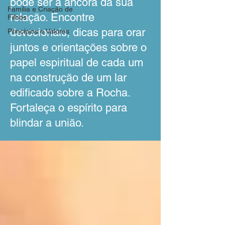
pode ser a âncora da sua
Família e Criação de
relação. Encontre
Filhos
devocionais, dicas para orar
Princípios e Valores
juntos e orientações sobre o
papel espiritual de cada um
na construção de um lar
edificado sobre a Rocha.
Fortaleça o espírito para
blindar a união.