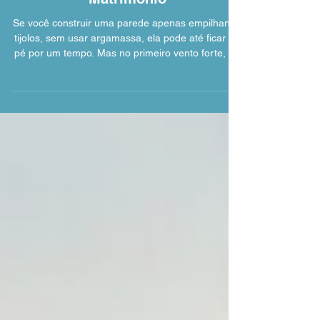
a Cola que Segura a Estrutura do
Matrimônio
Se você construir uma parede apenas empilhando
tijolos, sem usar argamassa, ela pode até ficar de
pé por um tempo. Mas no primeiro vento forte, na
primeira chuva torrencial, ou se alguém esbarrar
nela, tudo virá abaixo. Muitos casamentos estão
assim: são apenas dois "tijolos" (marido e mulher)
vivendo juntos, pagando contas juntos, mas sem
nada que os funda em uma estrutura única e
resistente. No item 4.1.1 do Estatuto do Manual
do Casamento , abordamos a área mais sagrada
e